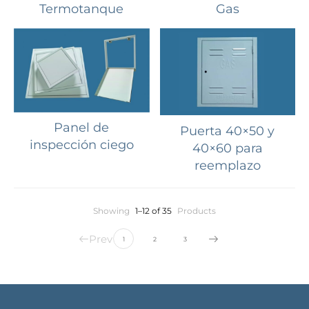
Termotanque
Gas
Panel de
Puerta 40×50 y
inspección ciego
40×60 para
reemplazo
Showing
1–12 of 35
Products
Prev
1
2
3