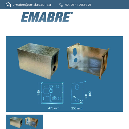
emabre@emabre.com.ar
+54 0341 4953649