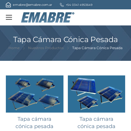
emabre@emabre.com.ar
+54 0341 4953649
as
Tapa Cámara Cónica Pesada
s
Home
Nuestros Productos
Tapa Cámara Cónica Pesada
tanque
Tapa cámara
Tapa cámara
cónica pesada
cónica pesada