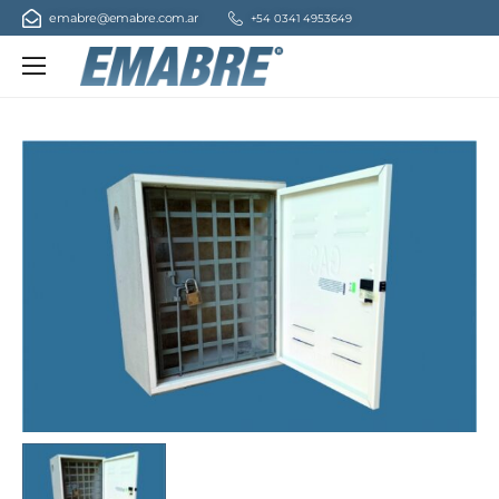
emabre@emabre.com.ar
+54 0341 4953649