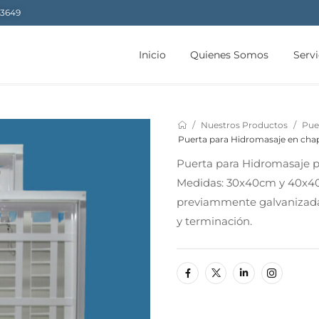
53649
Inicio
Quienes Somos
Servi
/
/
Nuestros Productos
Pue
Puerta para Hidromasaje en cha
Puerta para Hidromasaje p
Medidas: 30x40cm y 40x40
previammente galvanizada 
y terminación.